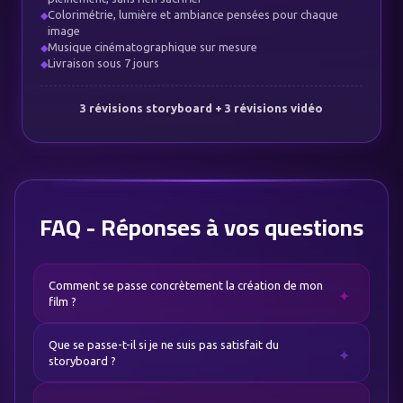
Colorimétrie, lumière et ambiance pensées pour chaque
◆
image
Musique cinématographique sur mesure
◆
Livraison sous 7 jours
◆
3 révisions storyboard + 3 révisions vidéo
FAQ - Réponses à vos questions
Comment se passe concrètement la création de mon
film ?
Après votre commande, vous recevez vos identifiants
Que se passe-t-il si je ne suis pas satisfait du
pour accéder à votre espace client. Vous y déposez vos
storyboard ?
photos et partagez votre histoire. J'élabore un script
narratif que vous recevez dans votre espace. Une fois
Le storyboard est justement là pour ça. C'est votre filet