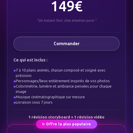
149€
"Un instant fort. Une émotion pure."
Commander
Ce qui est inclus :
7 à 10 plans animés, chacun composé et soigné avec
◆
précision
Personnages/lieux entièrement inspirés de vos photos
◆
Colorimétrie, lumière et ambiance pensées pour chaque
◆
image
Musique cinématographique sur mesure
◆
Livraison sous 7 jours
◆
1 révision storyboard + 1 révision vidéo
✨ Offre la plus populaire