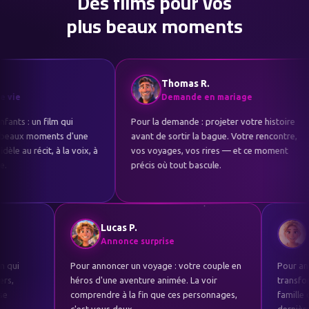
Des films pour vos
plus beaux moments
Thomas R.
Julien M.
Demande en mariage
Naissance
Pour la demande : projeter votre histoire
Pour annoncer une naiss
avant de sortir la bague. Votre rencontre,
diffuser à toute la famil
vos voyages, vos rires — et ce moment
traverse les générations
précis où tout bascule.
téléphone des grands-p
Bernard F.
Lucas P.
Souvenir de vie
Annonce surprise
s 70 ans d'un parent : un film qui
Pour annoncer un voyage : votre
 toute sa vie. Enfance, métiers,
héros d'une aventure animée. La
e, voyages — un cadeau qui se
comprendre à la fin que ces per